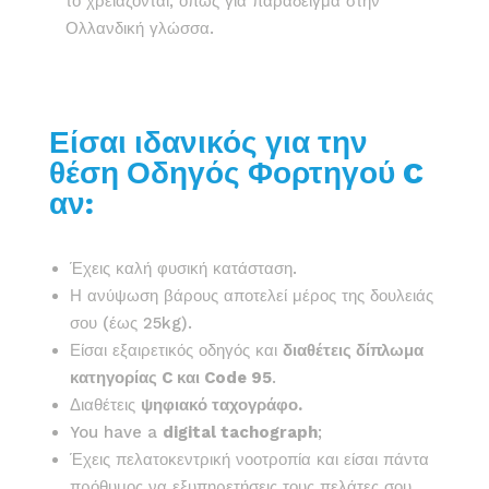
το χρειάζονται, όπως για παράδειγμα στην
Ολλανδική γλώσσα.
Είσαι ιδανικός για την
θέση Οδηγός Φορτηγού C
αν:
Έχεις καλή φυσική κατάσταση.
Η ανύψωση βάρους αποτελεί μέρος της δουλειάς
σου (έως 25kg).
Είσαι εξαιρετικός οδηγός και
διαθέτεις δίπλωμα
κατηγορίας C και Code 95
.
Διαθέτεις
ψηφιακό ταχογράφο.
You have a
digital tachograph
;
Έχεις πελατοκεντρική νοοτροπία και είσαι πάντα
πρόθυμος να εξυπηρετήσεις τους πελάτες σου.