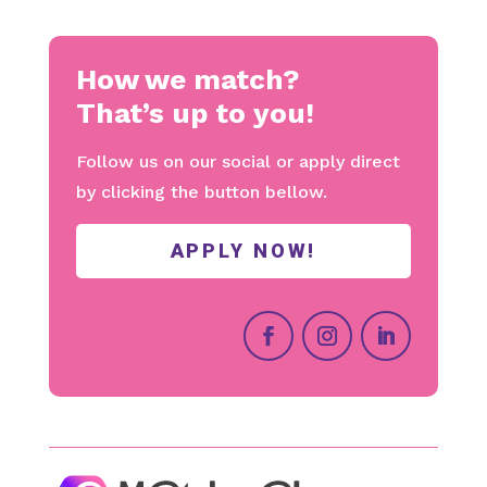
How we match?
That’s up to you!
Follow us on our social or apply direct
by clicking the button bellow.
APPLY NOW!